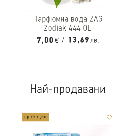
Парфюмна вода ZAG
Zodiak 444 OL
/
13,69
7,00
лв.
€
Най-продавани
промоция
п