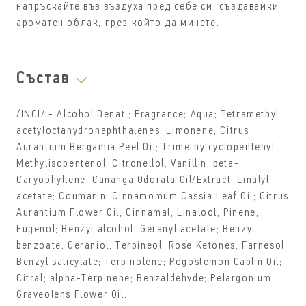
напръскайте във въздуха пред себе си, създавайки
ароматен облак, през който да минете.
Състав
/INCI/ - Alcohol Denat.; Fragrance; Aqua; Tetramethyl
acetyloctahydronaphthalenes; Limonene; Citrus
Aurantium Bergamia Peel Oil; Trimethylcyclopentenyl
Methylisopentenol, Citronellol; Vanillin; beta-
Caryophyllene; Cananga Odorata Oil/Extract; Linalyl
acetate; Coumarin; Cinnamomum Cassia Leaf Oil; Citrus
Aurantium Flower Oil; Cinnamal; Linalool; Pinene;
Eugenol; Benzyl alcohol; Geranyl acetate; Benzyl
benzoate; Geraniol; Terpineol; Rose Ketones; Farnesol;
Benzyl salicylate; Terpinolene; Pogostemon Cablin Oil;
Citral; alpha-Terpinene; Benzaldehyde; Pelargonium
Graveolens Flower Oil.