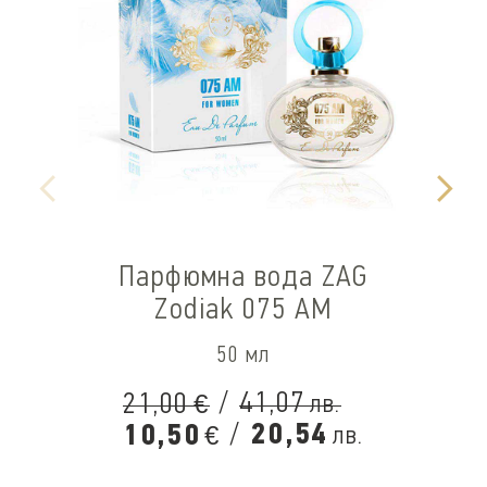
Парфюмна вода ZAG
Zodiak 075 AM
50 мл
/
41,07
21,00
лв.
€
/
20,54
10,50
лв.
€