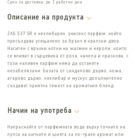
Срок за доставка:
до 2 работни дни
Описание на продукта
ZAG 537 SR е кехлибарен, унисекс парфюм, който
пресъздава усещанено за брънч в кралски двор.
Наситен с връхни нотки на жасмин и нероли, които
се вливат в сърцевина от роза, канела и праскова, с
този наливен парфюм няма да останете
незабелязани. Базата от сандалово дърво, кожа,
агарово дърво, кехлибар и мускус допълнително
създават приятна тежест на ароматния бленд.
Начин на употреба
Напръскайте от парфюмната вода върху точките на
пулса на китките и шията за по-траен аромат или