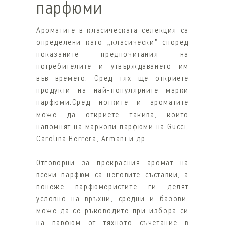
парфюми
Ароматите в класическата селекция са
определени като „класически” според
показаните предпочитания на
потребителите и утвърждаването им
във времето. Сред тях ще откриете
продукти на най-популярните марки
парфюми.Сред нотките и ароматите
може да откриете такива, които
напомнят на маркови парфюми на Gucci,
Carolina Herrera, Armani и др.
Отговорни за прекрасния аромат на
всеки парфюм са неговите съставки, а
понеже парфюмеристите ги делят
условно на връхни, средни и базови,
може да се ръководите при избора си
на парфюм от тяхното съчетание в