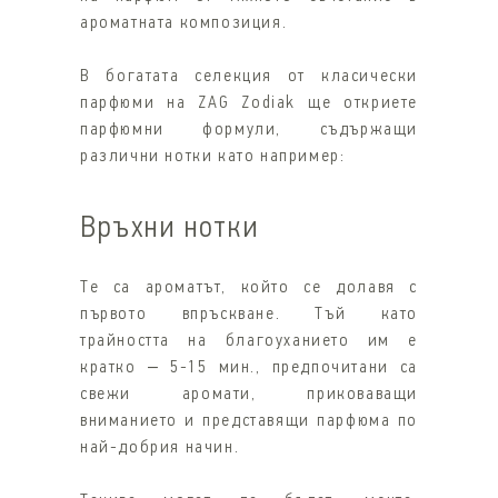
ароматната композиция.
В богатата селекция от класически
парфюми на ZAG Zodiak ще откриете
парфюмни формули, съдържащи
различни нотки като например:
Връхни нотки
Те са ароматът, който се долавя с
първото впръскване. Тъй като
трайността на благоуханието им е
кратко – 5-15 мин., предпочитани са
свежи аромати, приковаващи
вниманието и представящи парфюма по
най-добрия начин.