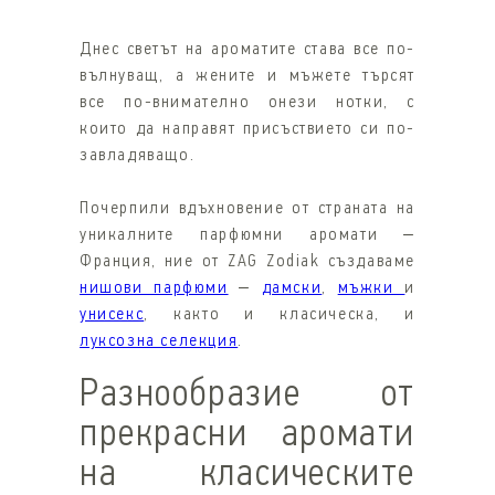
Днес светът на ароматите става все по-
вълнуващ, а жените и мъжете търсят
все по-внимателно онези нотки, с
които да направят присъствието си по-
завладяващо.
Почерпили вдъхновение от страната на
уникалните парфюмни аромати –
Франция, ние от ZAG Zodiak създаваме
нишови парфюми
–
дамски
,
мъжки
и
унисекс
, както и класическа, и
луксозна селекция
.
Разнообразие от
прекрасни аромати
на класическите