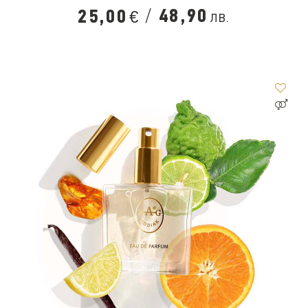
/
48,90
25,00
лв.
€