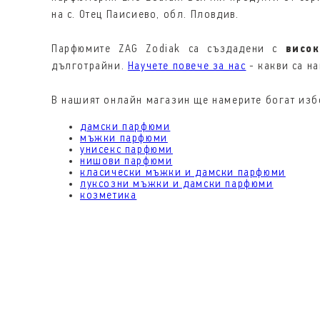
на с. Отец Паисиево, обл. Пловдив.
Парфюмите ZAG Zodiak са създадени с
висо
дълготрайни.
Научете повече за нас
- какви са на
В нашият онлайн магазин ще намерите богат изб
дамски парфюми
мъжки парфюми
унисекс парфюми
нишови парфюми
класически мъжки и дамски парфюми
луксозни мъжки и дамски парфюми
козметика