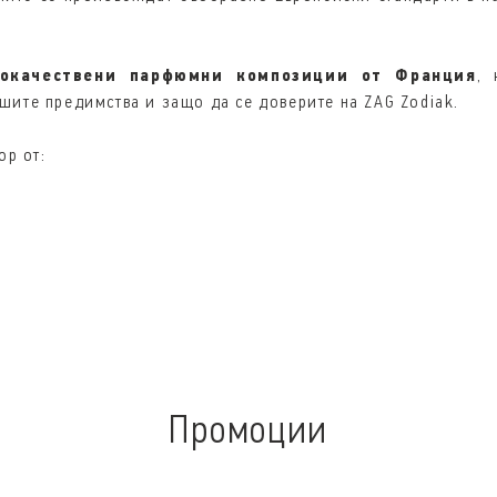
кокачествени парфюмни композиции от Франция
, 
шите предимства и защо да се доверите на ZAG Zodiak.
ор от:
Промоции