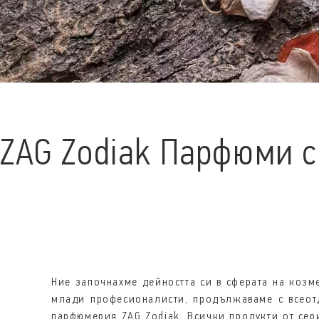
ZAG Zodiak Парфюми с
Ние започнахме дейността си в сферата на козме
млади професионалисти, продължаваме с всеотд
парфюмерия ZAG Zodiak. Всички продукти от сер