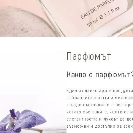
Парфюмът
Какво е парфюмът
Един от най-старите продукти
съблазнителността и мистери
твърдо състояние и е бил пр
когато съставките, които се 
елегантността и луксът да до
възможни и достъпни за всек