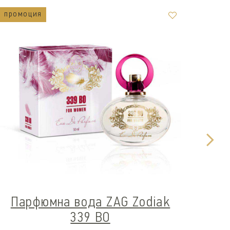
промоция
пром
Пар
Парфюмна вода ZAG Zodiak
339 BO