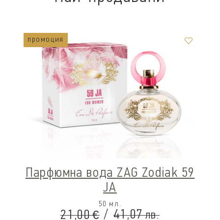
промоция
Парфюмна вода ZAG Zodiak 59
JA
50 мл.
/
41,07
21,00
лв.
€