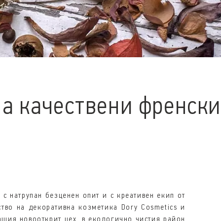
а качествени френски
 с натрупан безценен опит и с креативен екип от
тво на декоративна козметика Dory Cosmetics и
ашия новооткрит цех, в екологично чистия район