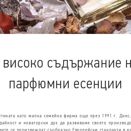
 високо съдържание н
парфюмни есенции
тиката като малка семейна фирма още през 1991 г. Днес,
айност и новаторски дух да развиваме своето производс
иите се произвеждат съобразно Европейски стандарти в н