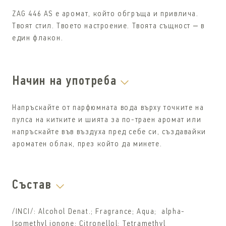
ZAG 446 AS e aромат, който обгръща и привлича.
Твоят стил. Твоето настроение. Твоята същност – в
един флакон.
Начин на употреба
Напръскайте от парфюмната вода върху точките на
пулса на китките и шията за по-траен аромат или
напръскайте във въздуха пред себе си, създавайки
ароматен облак, през който да минете.
Състав
/INCI/: Alcohol Denat.; Fragrance; Aqua; alpha-
Isomethyl ionone; Citronellol; Tetramethyl