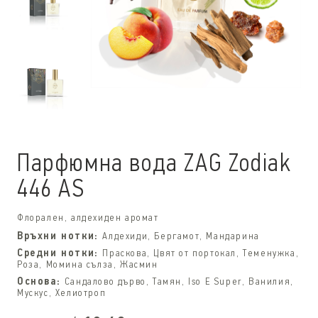
Парфюмна вода ZAG Zodiak
446 AS
Флорален, алдехиден аромат
Връхни нотки:
Алдехиди, Бергамот, Мандарина
Средни нотки:
Праскова, Цвят от портокал, Теменужка,
Роза, Момина сълза, Жасмин
Основа:
Сандалово дърво, Тамян, Iso E Super, Ванилия,
Мускус, Хелиотроп