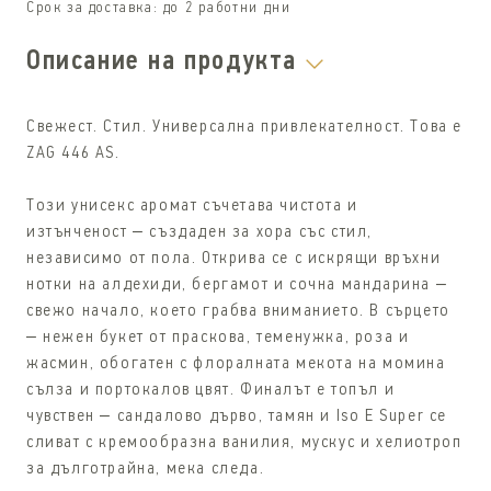
Срок за доставка:
до 2 работни дни
Описание на продукта
Свежест. Стил. Универсална привлекателност. Това е
ZAG 446 AS.
Този унисекс аромат съчетава чистота и
изтънченост – създаден за хора със стил,
независимо от пола. Открива се с искрящи връхни
нотки на алдехиди, бергамот и сочна мандарина –
свежо начало, което грабва вниманието. В сърцето
– нежен букет от праскова, теменужка, роза и
жасмин, обогатен с флоралната мекота на момина
сълза и портокалов цвят. Финалът е топъл и
чувствен – сандалово дърво, тамян и Iso E Super се
сливат с кремообразна ванилия, мускус и хелиотроп
за дълготрайна, мека следа.