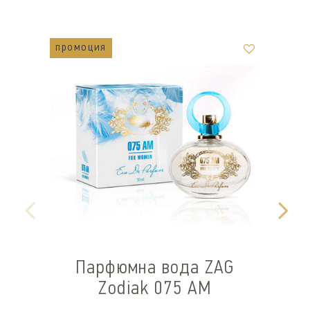
промоция
п
Парфюмна вода ZAG
Zodiak 075 AM