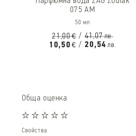
Парфюмна вода ZAG Zodiak
075 AM
50 мл
/
41,07
21,00
лв.
€
/
20,54
10,50
лв.
€
Обща оценка
Свойства