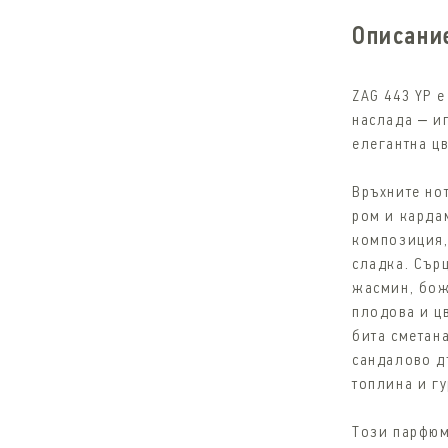
Описани
ZAG 443 YP 
наслада – и
елегантна ц
Връхните но
ром и карда
композиция,
сладка. Сър
жасмин, бож
плодова и ц
бита сметана
сандалово д
топлина и г
Този парфюм 