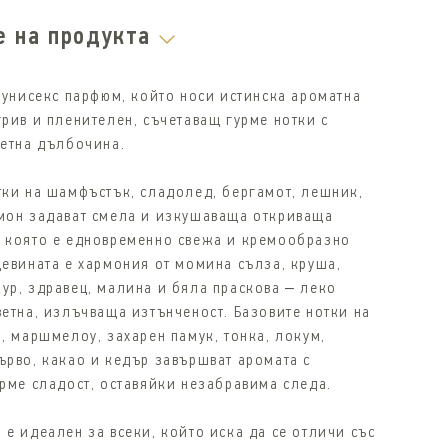
е на продукта
e унисекс парфюм, който носи истинска ароматна
грив и пленителен, съчетаващ гурме нотки с
ветна дълбочина.
тки на шамфъстък, сладолед, бергамот, лешник,
мон задават смела и изкушаваща откриваща
 която е едновременно свежа и кремообразно
цевината е хармония от момина сълза, круша,
ур, здравец, малина и бяла праскова – леко
ветна, излъчваща изтънченост. Базовите нотки на
, маршмелоу, захарен памук, тонка, локум,
ърво, какао и кедър завършват аромата с
урме сладост, оставяйки незабравима следа.
е идеален за всеки, който иска да се отличи със