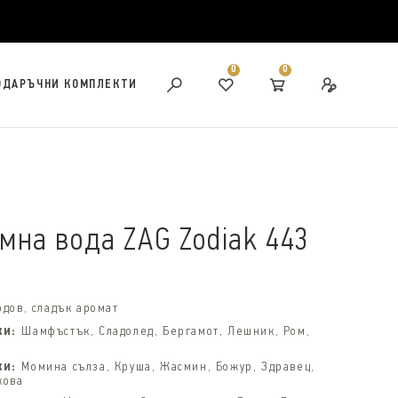
0
0
ОДАРЪЧНИ КОМПЛЕКТИ
на вода ZAG Zodiak 443
одов, сладък аромат
ки:
Шамфъстък, Сладолед, Бергамот, Лешник, Ром,
ки:
Момина сълза, Круша, Жасмин, Божур, Здравец,
кова