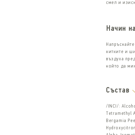
смел и изис
Начин н
Напръскайте
китките и ш
въздуха пре
който да ми
Състав
/INCI/: Alco
Tetramethyl 
Bergamia Peel
Hydroxycitron