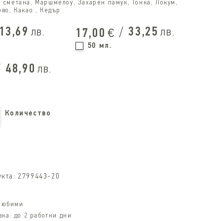
а сметана, Маршмелоу, Захарен памук, Тонка, Локум,
во, Какао , Кедър
13,69
/
33,25
лв.
лв.
17,00
€
50 мл.
/
48,90
лв.
Количество
укта:
2799443-20
 любими
вка:
до 2 работни дни