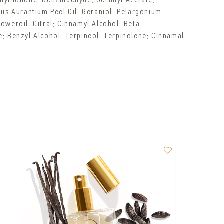
hyl Ionone; Benzaldehyde; Geranyl Acetate;
rus Aurantium Peel Oil; Geraniol; Pelargonium
oweroil; Citral; Cinnamyl Alcohol; Beta-
; Benzyl Alcohol; Terpineol; Terpinolene; Cinnamal.