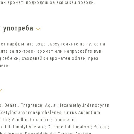
кан аромат, подходящ за всякакви поводи.
а употреба
 от парфюмната вода върху точките на пулса на
ията за по-траен аромат или напръскайте във
д себе си, създавайки ароматен облак, през
нете.
hol Denat.; Fragrance; Aqua; Hexamethylindanopyran;
Acetyloctahydronaphthalenes; Citrus Aurantium
 Oil; Vanillin; Coumarin; Limonene;
ellal; Linalyl Acetate; Citronellol; Linalool; Pinene;