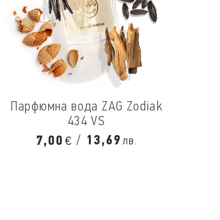
Парфюмна вода ZAG Zodiak
434 VS
/
13,69
7,00
лв.
€