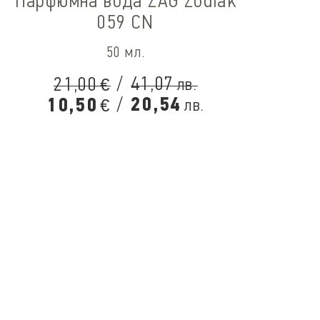
Па
Парфюмна вода ZAG Zodiak
059 CN
50 мл.
/
41,07
21,00
лв.
€
/
20,54
10,50
лв.
€