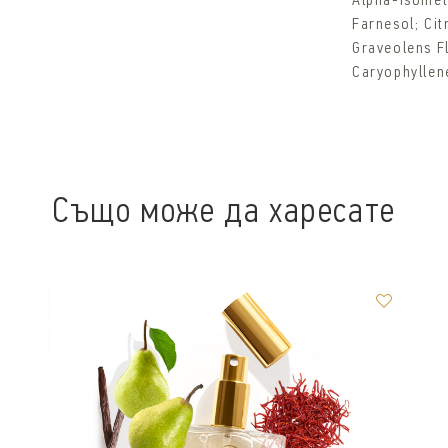
Alpha-Isomet
Farnesol; Cit
Graveolens Fl
Caryophyllene
Също може да харесате