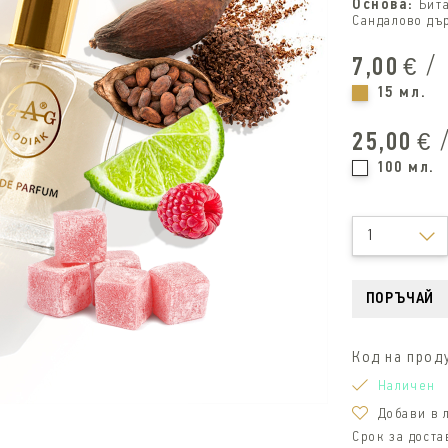
Основа:
Бит
Сандалово дър
/
7,00
€
15 мл.
25,00
€
100 мл.
1
ПОРЪЧАЙ
Код на прод
Наличен
Добави в
Срок за доста