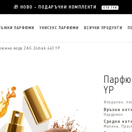
🎁 НОВО - ПОДАРЪЧНИ КОМПЛЕКТИ
ЕТО ТУК
МЪЖКИ ПАРФЮМИ
УНИСЕКС ПАРФЮМИ
ВСИЧКИ ПРОДУКТИ
П
фюмна вода ZAG Zodiak 443 YP
Парфюм
YP
Флорален, пл
Връхни нот
Кардамон
Средни нот
Малина, Прас