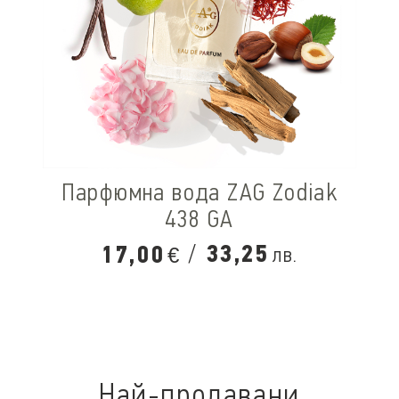
Парфюмна вода ZAG Zodiak
438 GA
/
33,25
17,00
лв.
€
Най-продавани