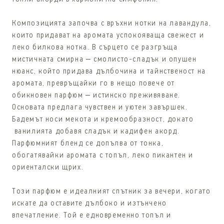
Композицията започва с връхни нотки на лавандула,
които придават на аромата успокояваща свежест и
леко билкова нотка. В сърцето се разгръща
мистичната смирна – смолисто-сладък и опушен
нюанс, който придава дълбочина и тайнственост на
аромата, превръщайки го в нещо повече от
обикновен парфюм – истинско преживяване.
Основата предлага чувствен и уютен завършек.
Бадемът носи мекота и кремообразност, докато
ванилията добавя сладък и кадифен акорд.
Парфюмният бленд се допълва от тонка,
обогатявайки аромата с топъл, леко пикантен и
ориенталски щрих.
Този парфюм е идеалният спътник за вечери, когато
искате да оставите дълбоко и изтънчено
впечатление. Той е едновременно топъл и