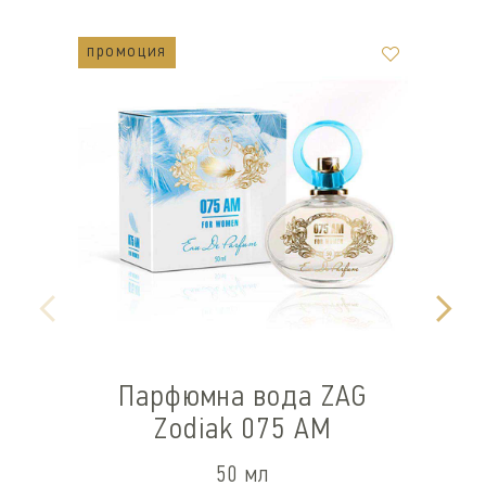
промоция
п
Парфюмна вода ZAG
Zodiak 075 AM
50 мл