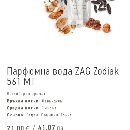
Парфюмна вода ZAG Zodiak
561 MT
Кехлибарен аромат
Връхни нотки:
Лавандула
Средни нотки:
Смирна
Основа:
Бадем, Ванилия, Тонка
/
41,07
лв.
21,00
€