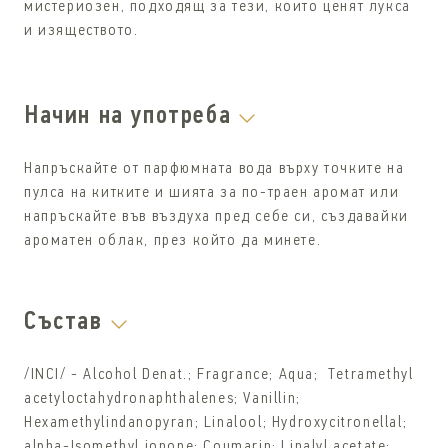
мистериозен, подходящ за тези, които ценят лукса
и изяществото.
Начин на употреба
Напръскайте от парфюмната вода върху точките на
пулса на китките и шията за по-траен аромат или
напръскайте във въздуха пред себе си, създавайки
ароматен облак, през който да минете.
Състав
/INCI/ - Alcohol Denat.; Fragrance; Aqua; Tetramethyl
acetyloctahydronaphthalenes; Vanillin;
Hexamethylindanopyran; Linalool; Hydroxycitronellal;
alpha-Isomethyl ionone; Coumarin; Linalyl acetate;