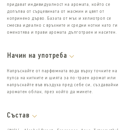
придават индивидуалност на аромата, който се
допълва от сърцевината от жасмин и цвят от
копринено дърво. Базата от мъх и хелиотроп се
смесва идеално с връхните и средни нотки като ги
омекотява и прави аромата дълготраен и наситен.
Начин на употреба
Напръскайте от парфюмната вода върху точките на
пулса на китките и шията за по-траен аромат или
напръскайте във въздуха пред себе си, създавайки
ароматен облак, през който да минете.
Състав