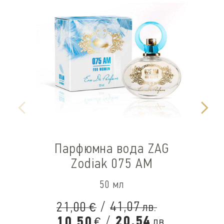
Парфюмна вода ZAG
Zodiak 075 AM
50 мл
/
41,07
21,00
лв.
€
/
20,54
10,50
лв.
€