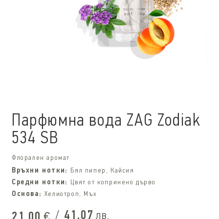
Парфюмна вода ZAG Zodiak
534 SB
Флорален аромат
Връхни нотки:
Бял пипер, Кайсия
Средни нотки:
Цвят от копринено дърво
Основа:
Хелиотроп, Мъх
/
41,07
лв.
21,00
€