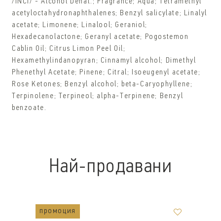
/INCI/ - Alcohol Denat.; Fragrance; Aqua; Tetramethyl
acetyloctahydronaphthalenes; Benzyl salicylate; Linalyl
acetate; Limonene; Linalool; Geraniol;
Hexadecanolactone; Geranyl acetate; Pogostemon
Cablin Oil; Citrus Limon Peel Oil;
Hexamethylindanopyran; Cinnamyl alcohol; Dimethyl
Phenethyl Acetate; Pinene; Citral; Isoeugenyl acetate;
Rose Ketones; Benzyl alcohol; beta-Caryophyllene;
Terpinolene; Terpineol; alpha-Terpinene; Benzyl
benzoate.
Най-продавани
промоция
п