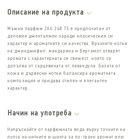
Описание на продукта
Мъжки парфюм ZAG 248 TS е предпочитан от
деловия джентълмен заради класическия си
характер и ароматните си качества. Връхните нотки
на джинджифил, мандарина и бергамот отварят
аромата с характерната си свежест, която се
допълва от сърцевината от лавандула. Базата от
кожа и дървесни нотки балансира ароматната
композиция и придава стилен и елегантен
характер.
Начин на употреба
Напръскайте от парфюмната вода върху точките на
пулса на китките и шията за по-траен аромат или