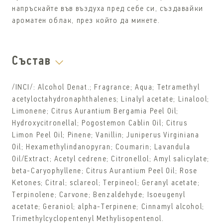
напръскайте във въздуха пред себе си, създавайки
ароматен облак, през който да минете.
Състав
/INCI/: Alcohol Denat.; Fragrance; Aqua; Tetramethyl
acetyloctahydronaphthalenes; Linalyl acetate; Linalool;
Limonene; Citrus Aurantium Bergamia Peel Oil;
Hydroxycitronellal; Pogostemon Cablin Oil; Citrus
Limon Peel Oil; Pinene; Vanillin; Juniperus Virginiana
Oil; Hexamethylindanopyran; Coumarin; Lavandula
Oil/Extract; Acetyl cedrene; Citronellol; Amyl salicylate;
beta-Caryophyllene; Citrus Aurantium Peel Oil; Rose
Ketones; Citral; sclareol; Terpineol; Geranyl acetate;
Terpinolene; Carvone; Benzaldehyde; Isoeugenyl
acetate; Geraniol; alpha-Terpinene; Cinnamyl alcohol;
Trimethylcyclopentenyl Methylisopentenol.