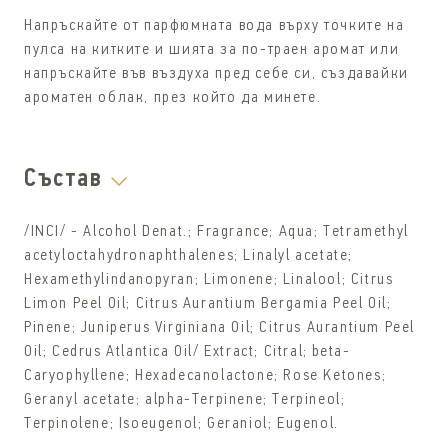
Напръскайте от парфюмната вода върху точките на
пулса на китките и шията за по-траен аромат или
напръскайте във въздуха пред себе си, създавайки
ароматен облак, през който да минете.
Състав
/INCI/ - Alcohol Denat.; Fragrance; Aqua; Tetramethyl
acetyloctahydronaphthalenes; Linalyl acetate;
Hexamethylindanopyran; Limonene; Linalool; Citrus
Limon Peel Oil; Citrus Aurantium Bergamia Peel Oil;
Pinene; Juniperus Virginiana Oil; Citrus Aurantium Peel
Oil; Cedrus Atlantica Oil/ Extract; Citral; beta-
Caryophyllene; Hexadecanolactone; Rose Ketones;
Geranyl acetate; alpha-Terpinene; Terpineol;
Terpinolene; Isoeugenol; Geraniol; Eugenol.