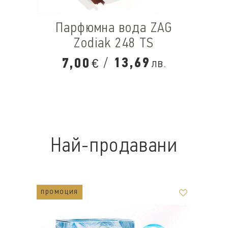
Парфюмна вода ZAG
Zodiak 248 TS
/
13,69
7,00
лв.
€
Най-продавани
промоция
п