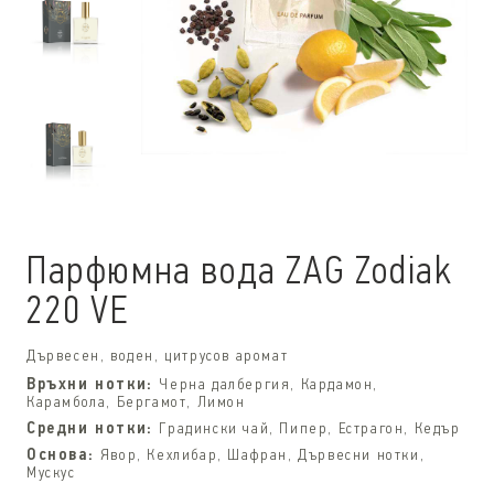
Парфюмна вода ZAG Zodiak
220 VE
Дървесен, воден, цитрусов аромат
Връхни нотки:
Черна далбергия, Кардамон,
Карамбола, Бергамот, Лимон
Средни нотки:
Градински чай, Пипер, Естрагон, Кедър
Основа:
Явор, Кехлибар, Шафран, Дървесни нотки,
Мускус