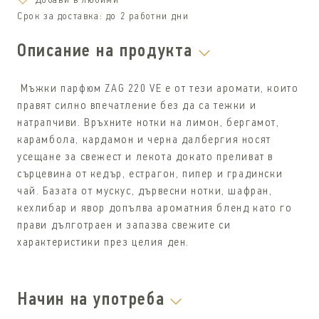
Добави в любими
Срок за доставка:
до 2 работни дни
Описание на продукта
Мъжки парфюм ZAG 220 VE е от тези аромати, които
правят силно впечатление без да са тежки и
натрапчиви. Връхните нотки на лимон, бергамот,
карамбола, кардамон и черна далбергия носят
усещане за свежест и лекота докато преливат в
сърцевина от кедър, естрагон, пипер и градински
чай. Базата от мускус, дървесни нотки, шафран,
кехлибар и явор допълва ароматния бленд като го
прави дълготраен и запазва свежите си
характеристики през целия ден.
Начин на употреба