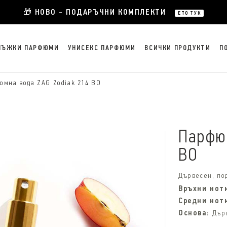
🎁 НОВО - ПОДАРЪЧНИ КОМПЛЕКТИ
ЕТО ТУК
МЪЖКИ ПАРФЮМИ
УНИСЕКС ПАРФЮМИ
ВСИЧКИ ПРОДУКТИ
П
юмна вода ZAG Zodiak 214 BO
Парфюм
BO
Дървесен, по
Връхни нот
Средни нот
Основа:
Дър