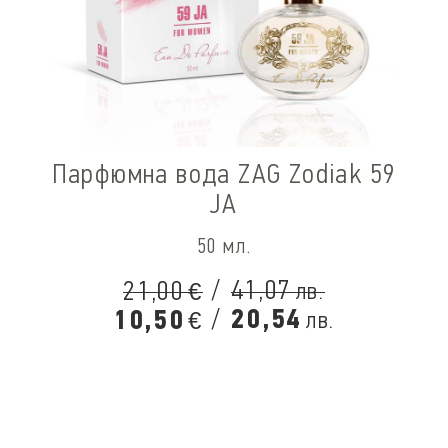
Парфюмна вода ZAG Zodiak 59
JA
50 мл.
/
41,07
21,00
лв.
€
/
20,54
10,50
лв.
€