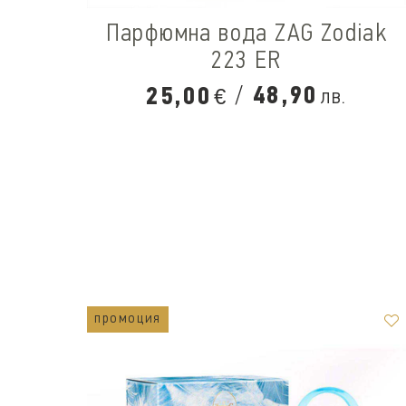
Парфюмна вода ZAG Zodiak
223 ER
/
48,90
25,00
лв.
€
промоция