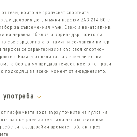
от тези, които не пропускат спортната
преди деловия ден, мъжки парфюм ZAG 214 BO е
избор за съвременния мъж. Свеж и ненатрапчив,
ки на червена ябълка и кориандър, които си
но със сърцевината от тамян и сечуански пипер,
н парфюм се характеризира със своя спортно-
рактер. Базата от ванилия и дървесни нотки
омата без да му придава тежест, кoeто го прави
о подходящ за всеки момент от ежедневието.
а употреба
 от парфюмната вода върху точките на пулса на
ията за по-траен аромат или напръскайте във
д себе си, създавайки ароматен облак, през
нете.