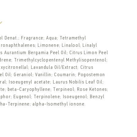
ol Denat.; Fragrance; Aqua; Tetramethyl
dronaphthalenes; Limonene; Linalool; Linalyl
us Aurantium Bergamia Peel Oil; Citrus Limon Peel
edrene; Trimethylcyclopentenyl Methylisopentenol;
xycitronellal; Lavandula Oil/Extract; Citrus
l Oil; Geraniol; Vanillin; Coumarin; Pogostemon
tral; Isoeugenyl acetate; Laurus Nobilis Leaf Oil;
ate; beta-Caryophyllene; Terpineol; Rose Ketones;
mphor; Eugenol; Terpinolene; Isoeugenol; Benzyl
pha-Terpinene; alpha-Isomethyl ionone.