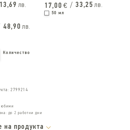
13,69
/
33,25
лв.
лв.
17,00
€
50 мл
/
48,90
лв.
Количество
укта:
2799214
 любими
вка:
до 2 работни дни
е на продукта