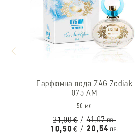
Парфюмна вода ZAG Zodiak
075 AM
50 мл
/
41,07
21,00
лв.
€
/
20,54
10,50
лв.
€