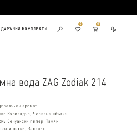
0
0
ОДАРЪЧНИ КОМПЛЕКТИ
на вода ZAG Zodiak 214
дправъчен аромат
ки:
Кориандър, Червена ябълка
ки:
Сечуански пипер, Тамян
весни нотки, Ванилия