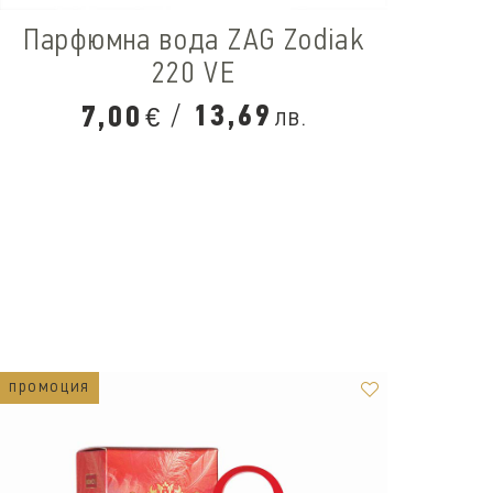
Парфюмна вода ZAG Zodiak
220 VE
/
13,69
7,00
лв.
€
промоция
пром