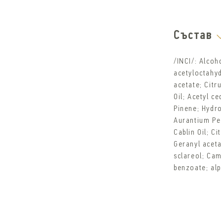
Състав
/INCI/: Alcoh
acetyloctahy
acetate; Citr
Oil; Acetyl c
Pinene; Hydro
Aurantium Pee
Cablin Oil; Ci
Geranyl acet
sclareol; Ca
benzoate; al