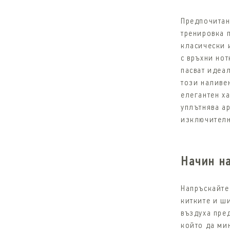
Предпочитан 
тренировка 
класически 
с връхни нот
пасват идеал
този наливе
елегантен ха
уплътнява ар
изключителн
Начин н
Напръскайте
китките и ш
въздуха пре
който да ми