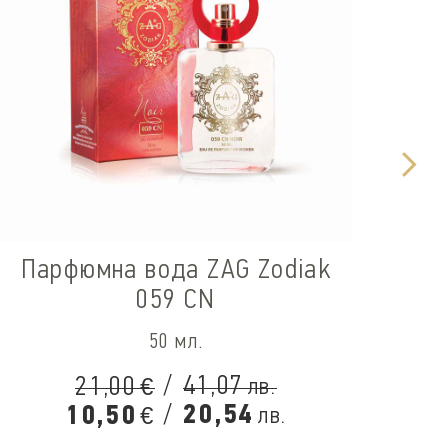
Па
Парфюмна вода ZAG Zodiak
059 CN
50 мл.
/
41,07
21,00
лв.
€
/
20,54
10,50
лв.
€