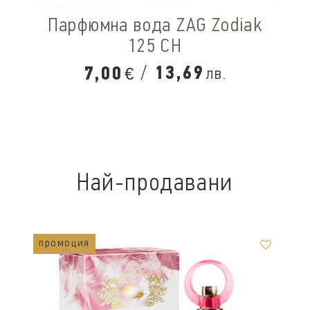
Парфюмна вода ZAG Zodiak
125 CH
/
13,69
7,00
лв.
€
Най-продавани
промоция