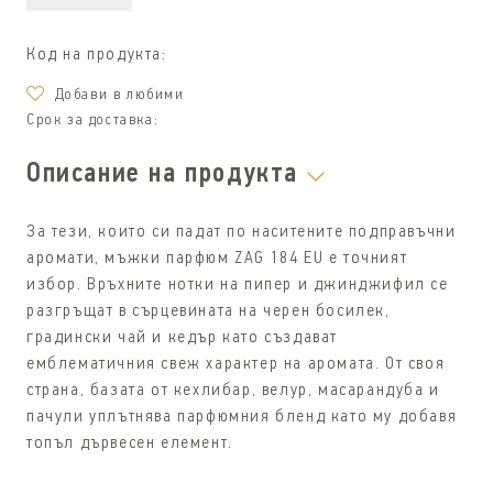
Код на продукта:
Дoбави в любими
Срок за доставка:
Описание на продукта
За тези, които си падат по наситените подправъчни
аромати, мъжки парфюм ZAG 184 EU е точният
избор. Връхните нотки на пипер и джинджифил се
разгръщат в сърцевината на черен босилек,
градински чай и кедър като създават
емблематичния свеж характер на аромата. От своя
страна, базата от кехлибар, велур, масарандуба и
пачули уплътнява парфюмния бленд като му добавя
топъл дървесен елемент.