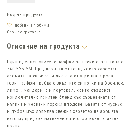
Код на продукта:
Дoбави в любими
Срок за доставка:
Описание на продукта
Един идеален унисекс парфюм за всеки сезон това е
ZAG 575 MM. Предпочитан от тези, които харесват
аромата на свежест и чистота от утринната роса,
този парфюм грабва с връхните си нотки на босилек,
лимон, мандарина и портокал, които създават
изключително приятен бленд със сърцевината от
къпина и червени горски плодове. Базата от мускус
и дъбов мъх допълва свежия характер на аромата,
като му придава изтънченост и спортно-елегантен
нюанс.