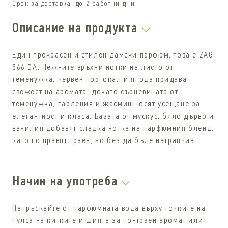
Срок за доставка:
до 2 работни дни
Описание на продукта
Един прекрасен и стилен дамски парфюм, това е ZAG
566 DA. Нежните връхни нотки на листо от
теменужка, червен портокал и ягода придават
свежест на аромата, докато сърцевината от
теменужка, гардения и жасмин носят усещане за
елегантност и класа. Базата от мускус, бяло дърво и
ванилия добавят сладка нотка на парфюмния бленд,
като го правят траен, но без да бъде натрапчив.
Начин на употреба
Напръскайте от парфюмната вода върху точките на
пулса на китките и шията за по-траен аромат или