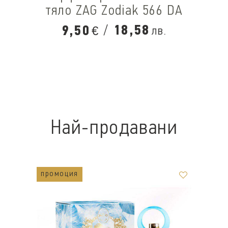
тяло ZAG Zodiak 566 DA
/
18,58
9,50
лв.
€
Най-продавани
промоция
п