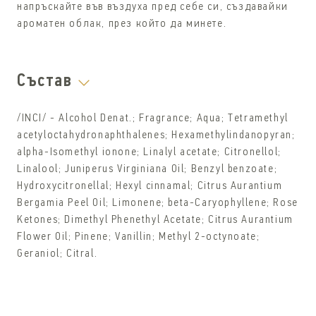
напръскайте във въздуха пред себе си, създавайки
ароматен облак, през който да минете.
Състав
/INCI/ - Alcohol Denat.; Fragrance; Aqua; Tetramethyl
acetyloctahydronaphthalenes; Hexamethylindanopyran;
alpha-Isomethyl ionone; Linalyl acetate; Citronellol;
Linalool; Juniperus Virginiana Oil; Benzyl benzoate;
Hydroxycitronellal; Hexyl cinnamal; Citrus Aurantium
Bergamia Peel Oil; Limonene; beta-Caryophyllene; Rose
Ketones; Dimethyl Phenethyl Acetate; Citrus Aurantium
Flower Oil; Pinene; Vanillin; Methyl 2-octynoate;
Geraniol; Citral.