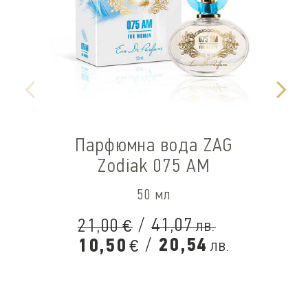
Парфюмна вода ZAG
Zodiak 075 AM
50 мл
/
41,07
21,00
лв.
€
/
20,54
10,50
лв.
€