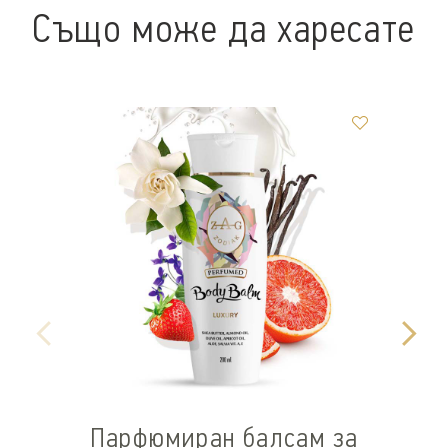
Също може да харесате
Парфюмиран балсам за
П