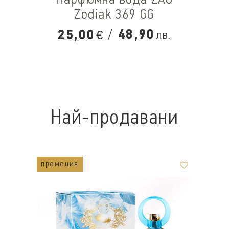
Zodiak 369 GG
/
48,90
25,00
лв.
€
Най-продавани
промоция
п