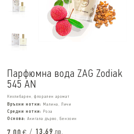
Парфюмна вода ZAG Zodiak
545 AN
Кехлибарен, флорален аромат
Връхни нотки:
Малина, Личи
Средни нотки:
Роза
Основа:
Акигала дърво, Бензоин
/
13,69
лв.
7,00
€