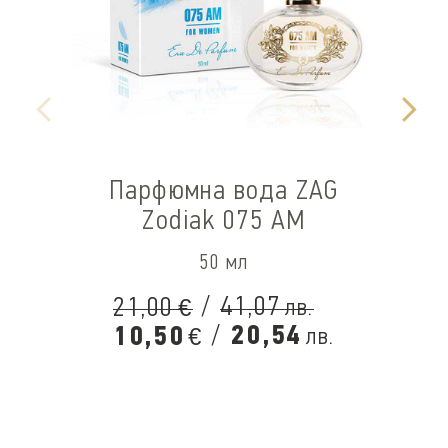
Парфюмна вода ZAG
Zodiak 075 AM
50 мл
/
41,07
21,00
лв.
€
/
20,54
10,50
лв.
€