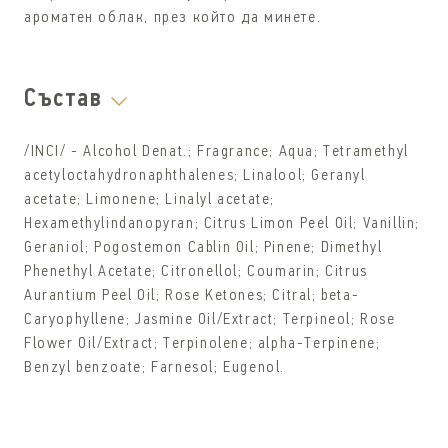
ароматен облак, през който да минете.
Състав
/INCI/ - Alcohol Denat.; Fragrance; Aqua; Tetramethyl
acetyloctahydronaphthalenes; Linalool; Geranyl
acetate; Limonene; Linalyl acetate;
Hexamethylindanopyran; Citrus Limon Peel Oil; Vanillin;
Geraniol; Pogostemon Cablin Oil; Pinene; Dimethyl
Phenethyl Acetate; Citronellol; Coumarin; Citrus
Aurantium Peel Oil; Rose Ketones; Citral; beta-
Caryophyllene; Jasmine Oil/Extract; Terpineol; Rose
Flower Oil/Extract; Terpinolene; alpha-Terpinene;
Benzyl benzoate; Farnesol; Eugenol.