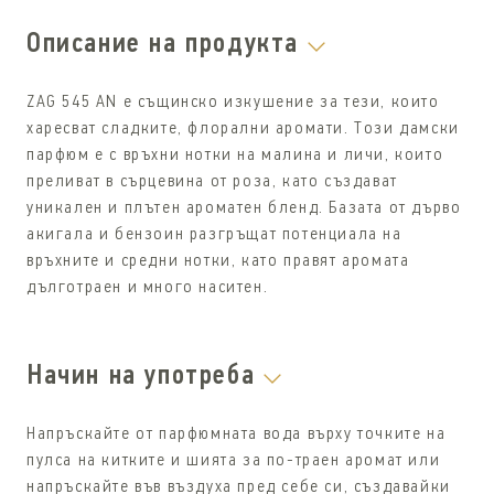
Описание на продукта
ZAG 545 AN е същинско изкушение за тези, които
харесват сладките, флорални аромати. Този дамски
парфюм е с връхни нотки на малина и личи, които
преливат в сърцевина от роза, като създават
уникален и плътен ароматен бленд. Базата от дърво
акигала и бензоин разгръщат потенциала на
връхните и средни нотки, като правят аромата
дълготраен и много наситен.
Начин на употреба
Напръскайте от парфюмната вода върху точките на
пулса на китките и шията за по-траен аромат или
напръскайте във въздуха пред себе си, създавайки