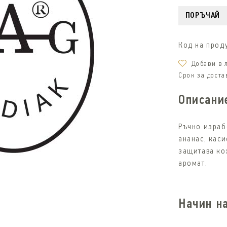
ПОРЪЧАЙ
Код на проду
Дoбави в
Срок за доста
Описани
Ръчно израб
ананас, кас
защитава ко
аромат.
Начин н