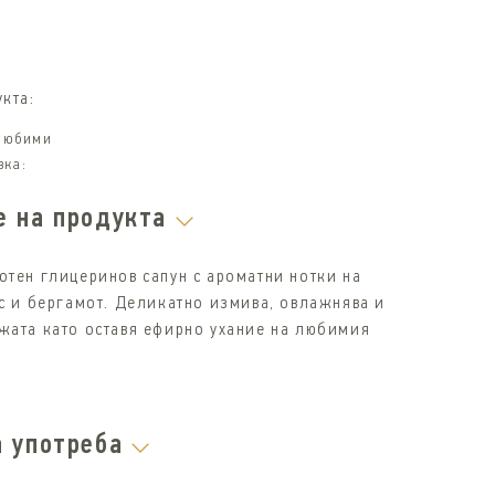
кта:
 любими
вка:
е на продукта
отен глицеринов сапун с ароматни нотки на
ис и бергамот. Деликатно измива, овлажнява и
жата като оставя ефирно ухание на любимия
а употреба