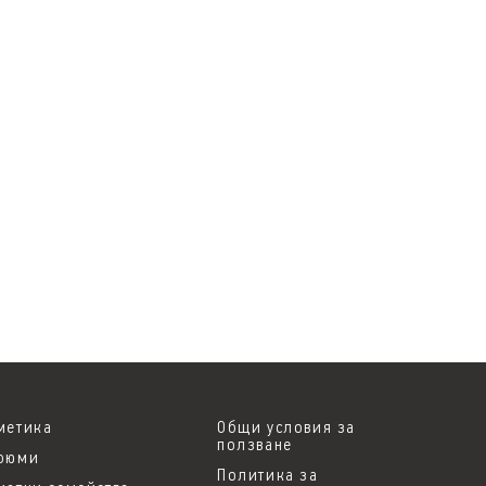
метика
Общи условия за
ползване
фюми
Политика за