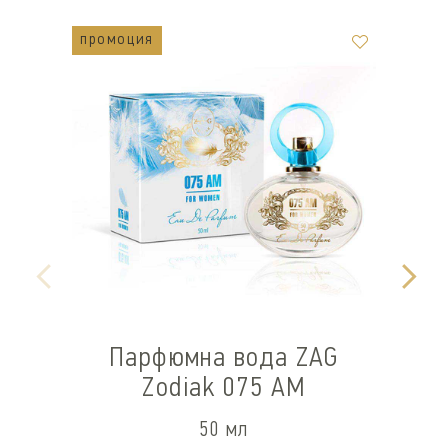
промоция
п
Парфюмна вода ZAG
Zodiak 075 AM
50 мл