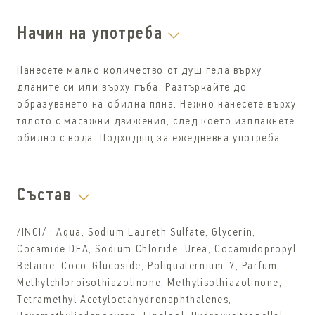
Начин на употреба
Нанесете малко количество от душ гела върху
дланите си или върху гъба. Разтъркайте до
образуването на обилна пяна. Нежно нанесете върху
тялото с масажни движения, след което изплакнете
обилно с вода. Подходящ за ежедневна употреба.
Състав
/INCI/ :
Aqua, Sodium Laureth Sulfate, Glycerin,
Cocamide DEA, Sodium Chloride, Urea, Cocamidopropyl
Betaine, Coco-Glucoside, Poliquaternium-7, Parfum,
Methylchloroisothiazolinone, Methylisothiazolinone,
Tetramethyl Acetyloctahydronaphthalenes,