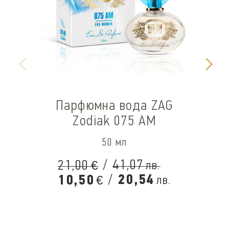
Парфюмна вода ZAG
Zodiak 075 AM
50 мл
/
41,07
21,00
лв.
€
/
20,54
10,50
лв.
€