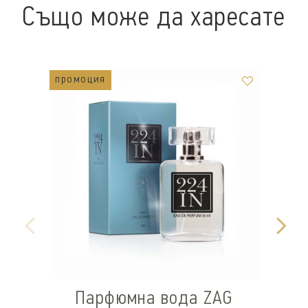
Също може да харесате
промоция
Парфюмна вода ZAG
П