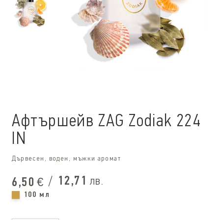
Афтършейв ZAG Zodiak 224
IN
Дървесен, воден, мъжки аромат
/
12,71
лв.
6,50
€
100 мл