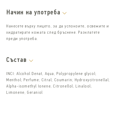
Начин на употреба
Нанесете върху лицето, за да успокоите, освежите и
хидратирате кожата след бръснене. Разклатете
преди употреба.
Състав
INCI: Alcohol Denat, Aqua, Polypropylene glycol;
Menthol; Perfume; Citral; Coumarin; Hydroxycitronellal;
Alpha-isomethyl Ionene; Citronellol; Linalool;
Limonene; Geraniol