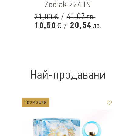
Zodiak 224 IN
/
41,07
21,00
лв.
€
/
20,54
10,50
лв.
€
Най-продавани
промоция
п