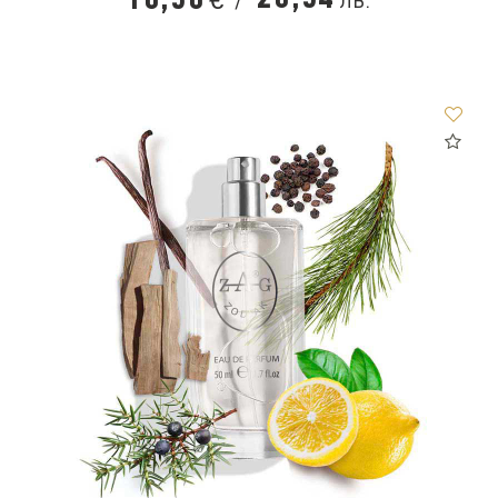
/
20,54
10,50
лв.
€