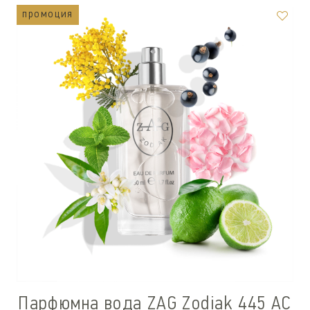
промоция
промоция
Парфюмна вода ZAG Zodiak 445 AC