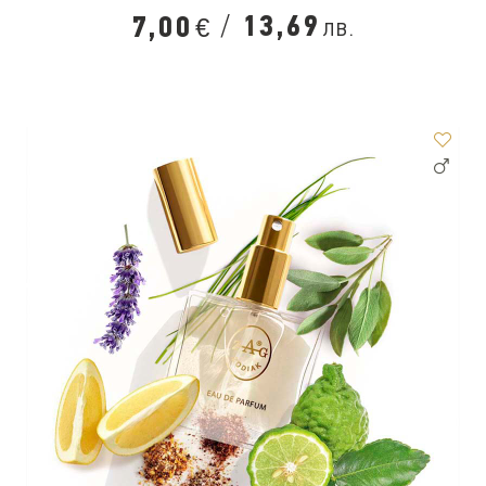
/
13,69
7,00
лв.
€