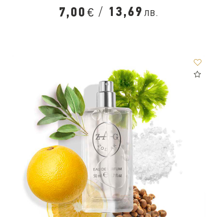
/
13,69
7,00
лв.
€