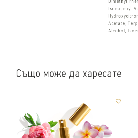
Dimethyl Phen
Isoeugenyl Ac
Hydroxycitron
Acetate, Ter
Alcohol, Iso
Също може да харесате