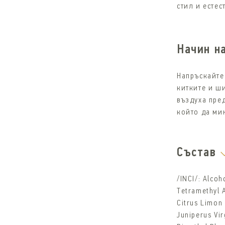
стил и естес
Начин н
Напръскайте
китките и ш
въздуха пре
който да ми
Състав
/INCI/: Alcoh
Tetramethyl 
Citrus Limon 
Juniperus Virg