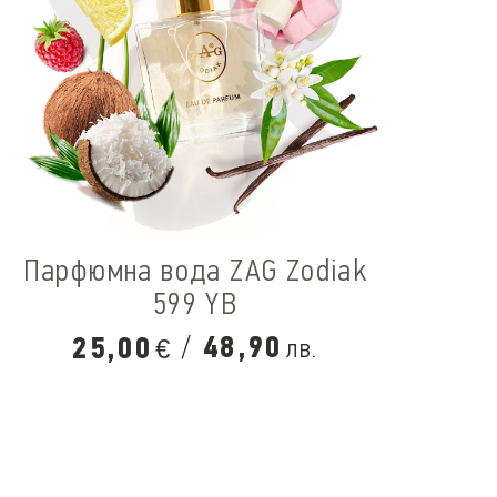
Парфюмна вода ZAG Zodiak
599 YB
/
48,90
25,00
лв.
€