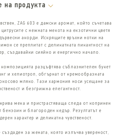
е на продукта
вствен, ZAG 603 e дамски аромат, който съчетава
 цитрусите с нежната мекота на екзотични цветя
дървесни акорди. Искрящите връхни нотки на
лимон се преплитат с деликатната пикантност на
ер, създавайки сияйно и енергично начало.
а композицията разцъфтява съблазнителен букет
анг и хелиотроп, обгърнат от кремообразната
кокосово мляко. Тази хармония носи усещане за
нственост и безгрижна елегантност.
крива мека и пристрастяваща следа от копринен
т бензоин и благороден кедър. Резултатът е
дерен характер и деликатна чувственост.
 създаден за жената, която излъчва увереност,