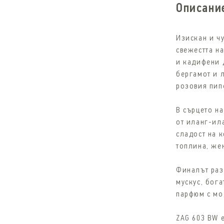
Описани
Изискан и чу
свежестта на
и кадифени 
бергамот и 
розовия пип
В сърцето н
от иланг-ил
сладост на 
топлина, же
Финалът раз
мускус, бога
парфюм с мо
ZAG 603 BW e