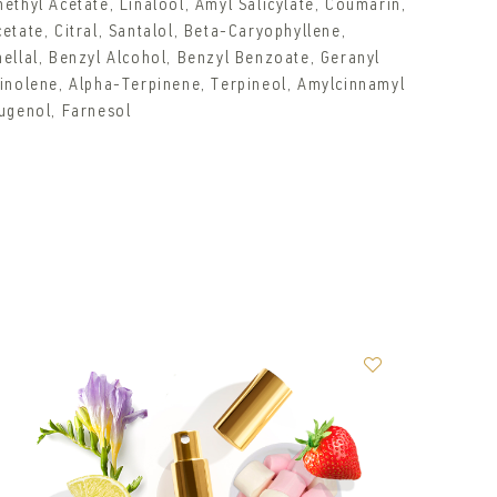
ethyl Acetate, Linalool, Amyl Salicylate, Coumarin,
etate, Citral, Santalol, Beta-Caryophyllene,
ellal, Benzyl Alcohol, Benzyl Benzoate, Geranyl
pinolene, Alpha-Terpinene, Terpineol, Amylcinnamyl
eugenol, Farnesol