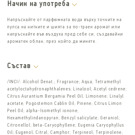
Начин на употреба
Напръскайте от парфюмната вода върху точките на
пулса на китките и шията за по-траен аромат или
напръскайте във въздуха пред себе си, създавайки
ароматен облак, през който да минете.
Състав
/INCI/: Alcohol Denat.; Fragrance; Aqua; Tetramethyl
acetyloctahydronaphthalenes; Linalool; Acetyl cedrene;
Citrus Aurantium Bergamia Peel Oil; Limonene; Linalyl
acetate; Pogostemon Cablin Oil; Pinene; Citrus Limon
Peel Oil; alpha-Isomethyl ionone;
Hexamethylindanopyran; Benzyl salicylate; Geraniol;
Citronellol; beta-Caryophyllene; Eugenia Caryophyllus
Oil; Eugenol; Citral; Camphor; Terpineol; Terpinolene;