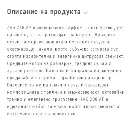
Описание на продукта
ZAG 238 AP e свеж мъжки парфюм, който улавя духа
на свободата и прохладата на морето. Връхните
нотки на морски акценти и бергамот създават
освежаващо начало, което събужда сетивата със
своята изразителна и енергична цитрусова свежест.
Средните нотки на розмарин, градински чай и
здравец добавят билкова и флорална изтънченост,
придавайки на аромата дълбочина и характер.
Базовите нотки на тамян и пачули завършват
композицията с топлина и мъжественост, оставяйки
трайно и елегантно присъствие. ZAG 238 AP е
идеалният избор за мъжа, който търси свежест и
изтънченост в ежедневието си.