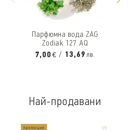
Парфюмна вода ZAG
Zodiak 127 AQ
/
13,69
7,00
лв.
€
Най-продавани
промоция
п