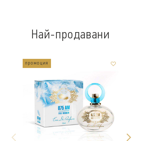
Най-продавани
промоция
п