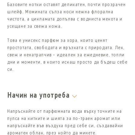
Базовите нотки оставят деликатен, почти прозрачен
шлейф. Момината сълза носи нежна флорална
чистота, а цикламата допълва с водниста мекота и
усещане за свежа кожа.
Това е унисекс парфюм за хора, които ценят
простотата, свободата и връзката с природата. Лек,
свеж и ненатрапчив - идеален за ежедневие, топли
дни и моменти, в които искаш просто да бъдеш себе
си.
Начин на употреба
Напръскайте от парфюмната вода върху точките на
пулса на китките и шията за по-траен аромат или
напръскайте във въздуха пред себе си, създавайки
ароматен облак, през който да минете.