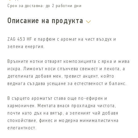
Срок за доставка:
до 2 работни дни
Описание на продукта
ZAG 453 HF е парфюм с аромат на чист въздух и
зелена енергия.
Връхните нотки отварят композицията с ярка и жива
искра. Лимонът носи слънчева свежест и лекота, а
детелината добавя мек, тревист акцент, който
веднага създава усещане за естественост и баланс.
В сърцето ароматът става още по-ефирен и
хармоничен. Ментата внася прохладна чистота,
почти като дъх на вятър, а зеленият чай добавя
спокойствие, финес и модерна минималистична
елегантност.